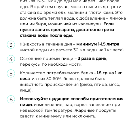
пить за 15-30 мин до еды или через 1 час после
еды. В крайнем случае, можно выпить до трети
стакана во время еды мелкими глоточками. Это
должна быть теплая вода, с добавлением лимона
или имбиря, можно чай из календулы.
Если
нужно запить препараты, достаточно трети
стакана воды после еды.
Жидкость в течение дня –
минимум 1-1,5 литра
чистой воды (из расчета 30 мл воды на 1 кг веса).
Основные приемы пищи –
3 раза в день
,
перекусы по необходимости.
Количество потребляемого белка -
1.5 гр на 1 кг
веса
, из них 50-60%. белка должны быть
животного происхождения (рыба, птица, мясо,
яйца).
Используйте щадящие способы приготовления
пищи
: измельчение, пар, варка, запекание при
невысокой температуре. Жареные продукты
свести к минимуму или исключить.