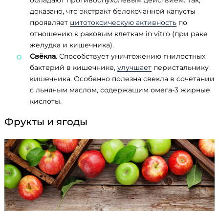
обладают противоопухолевым действием. Так,
доказано, что экстракт белокочанной капусты
проявляет
цитотоксическую активность
по
отношению к раковым клеткам in vitro (при раке
желудка и кишечника).
Свёкла
. Способствует уничтожению гнилостных
бактерий в кишечнике,
улучшает
перистальнику
кишечника. Особенно полезна свекла в сочетании
с льняным маслом, содержащим омега-3 жирные
кислоты.
Фрукты и ягоды