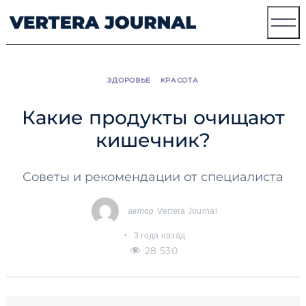
Skip
to
content
ЗДОРОВЬЕ
КРАСОТА
Какие продукты очищают
кишечник?
Советы и рекомендации от специалиста
автор
Vertera Journal
3 года назад
28 530