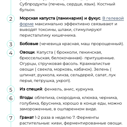
Субпродукты (печень, сердце, язык). Костный
бульон.
Морская капуста (ламинария) и фукус
.
В гелевой
форме
максимально эффективно связывают и
выводят токсины, шлаки, стимулируют
перистальтику кишечника.
Бобовые
(чечевица красная, маш пророщенный).
Овощи
. Капуста ( брокколи, пекинская,
брюссельская, белокочанная)- притушенные.
Огурцы, стручковая фасоль. Крахмалистые
овощи ( свекла, морковь, кабачок). Зелень (
шпинат, руккола, кинза, сельдерей, салат, лук
перья, петрушка, укроп).
Из специй
: фенхель, анис, куркума.
Ягоды
: облепиха, смородина, клюква, черника,
голубика, брусника, хорошо в конце еды, можно
замороженные, в ошпаренном виде.
Гранат
1-2 раза в неделю 7. Ферменты
растительные: киви, ферментированные овощи.