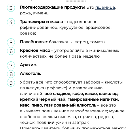
Глютенсодержащие продукты
. Это
пшеница
,
рожь, ячмень.
Трансжиры и масла
– подсолнечное
рафинированное, кукурузное, арахисовое,
соевое;
Паслёновые
: баклажаны, перец, томаты.
Красное мясо
– употребляйте в минимальных
количествах, не более 1 раза неделю.
Арахис.
Алкоголь.
Убрать всё, что способствует забросам кислоты
из желудка (рефлюкс) и раздражению
слизистой:
всё сладкое, кофе, какао, шоколад,
крепкий чёрный чай, газированные напитки,
квас, пиво, газированный алкоголь
– все это
вызывает повышенное газообразование; мучное,
особенно свежая выпечка; горчица, редька,
чеснок; поздний ужин и завтрак.
Придерживайтесь больших промежутков между