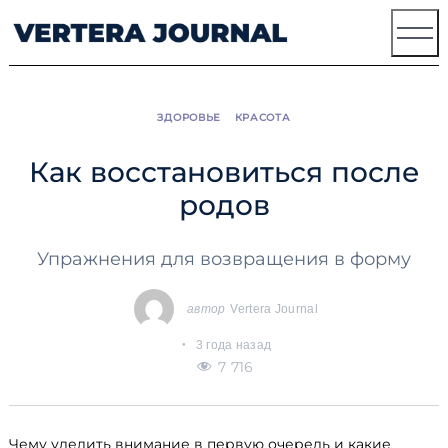
Skip
to
content
ЗДОРОВЬЕ
КРАСОТА
Как восстановиться после
родов
Упражнения для возвращения в форму
автор
Vertera Journal
3 года назад
7 716
Чему уделить внимание в первую очередь и какие