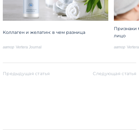
Признаки 
Коллаген и желатин: в чем разница
лицо
автор
Vertera Journal
автор
Vertera
Post
Navigation
Предыдущая статья
Следующая статья
Эксперт: Кристина
Что такое тяжелые
Каназырская –
металлы и как их
специалист в
вывести из
области
организма человека
послеродового
восстановления