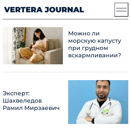
Skip
to
content
Можно ли
морскую капусту
при грудном
вскармливании?
Эксперт:
Шахвеледов
Рамил Мирзаевич