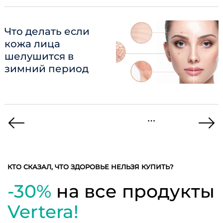
Что делать если
кожа лица
шелушится в
зимний период
Пагинация
…
записей
Previous
Ne
Page
Pa
КТО СКАЗАЛ, ЧТО ЗДОРОВЬЕ НЕЛЬЗЯ КУПИТЬ?
-30%
на все продукты
Vertera!