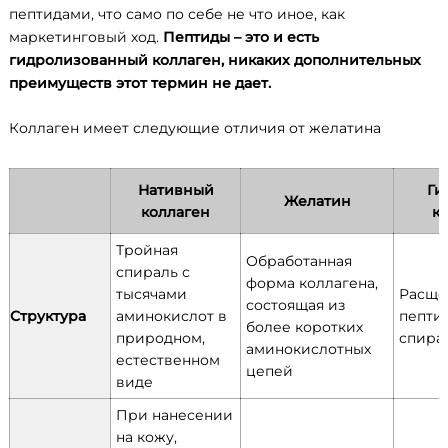
пептидами, что само по себе не что иное, как
маркетинговый ход.
Пептиды – это и есть
гидролизованный коллаген, никаких дополнительных
преимуществ этот термин не дает.
Коллаген имеет следующие отличия от желатина
Нативный
Ги
Желатин
коллаген
к
Тройная
Обработанная
спираль с
форма коллагена,
тысячами
Расще
состоящая из
Структура
аминокислот в
пепти
более коротких
природном,
спира
аминокислотных
естественном
цепей
виде
При нанесении
на кожу,