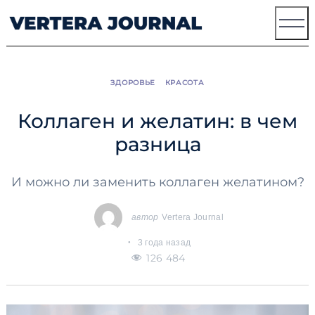
Skip
to
content
ЗДОРОВЬЕ
КРАСОТА
Коллаген и желатин: в чем
разница
И можно ли заменить коллаген желатином?
автор
Vertera Journal
3 года назад
126 484