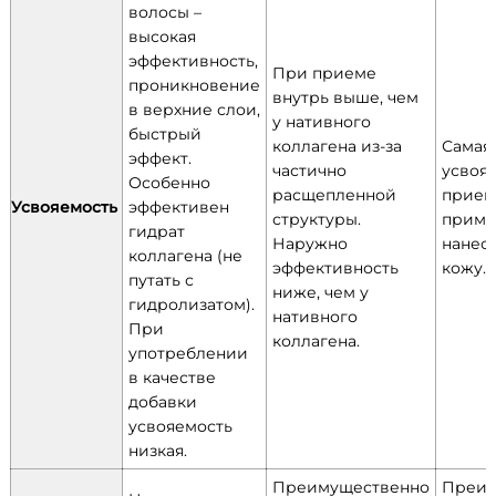
волосы –
высокая
эффективность,
При приеме
проникновение
внутрь выше, чем
в верхние слои,
у нативного
быстрый
коллагена из-за
Самая
эффект.
частично
усвоя
Особенно
расщепленной
прием
Усвояемость
эффективен
структуры.
приме
гидрат
Наружно
нанес
коллагена (не
эффективность
кожу.
путать с
ниже, чем у
гидролизатом).
нативного
При
коллагена.
употреблении
в качестве
добавки
усвояемость
низкая.
Преимущественно
Преим